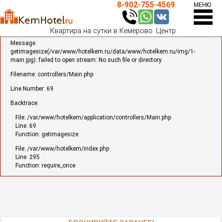
8-902-755-4569
МЕНЮ
A PHP Error was encountered
Severity: Warning
Квартира на сутки в Кемерово. Центр.
Бронирование
Квартиры
Whatsapp
8-902-755-4569 Теле2
Message:
FAQ
Отчётность
getimagesize(/var/www/hotelkem.ru/data/www/hotelkem.ru/img/1-
Телеграм
8-3842-59-45-69 Городской
main.jpg): failed to open stream: No such file or directory
Скидки
Контакты
ВКонтакте
Телеграм Канал
Filename: controllers/Main.php
О компании
Гостиницы Кемерово
Line Number: 69
Перейти в раздел контакты
Вакансии
Статьи
Backtrace:
File: /var/www/hotelkem/application/controllers/Main.php
Line: 69
Function: getimagesize
File: /var/www/hotelkem/index.php
Line: 295
Function: require_once